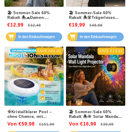
🏖️ Sommer-Sale 60%
🏖️ Sommer-Sale 60%
Rabatt 🏝️🧢Damen-
Rabatt 🏝️👗Trägerloses
Sonnenhut mit
Cami-Kleid – Ultraleicht &
€12,99
Normaler
Verkaufspreis
€19,99
Normaler
Verkaufsp
€32,48
€49,98
verstellbarem
atmungsaktiv für elegante
Pferdeschwanz-Ausschnitt
Preis
Sommerabende🌞👒
Preis
– Atmungsaktiv & leicht –
Perfekt für Strand,
In den Einkaufswagen
In den Einkaufswagen
Perfekt für Strand, Garten
Gartenparty und
oder Reisen – schützt
besondere Anlässe –
zuverlässig vor UV-
Qualität, die begeistert.
SAVE €91,92
SAVE €13,01
Strahlung🌿👒
🌞Kristallklarer Pool –
🏖️ Sommer-Sale 60%
ohne Chemie, mit
Rabatt 🏝️🌞 Solar Mandala
Solarenergie!
Light – Stunning Pattern
Von €59,98
Normaler
Verkaufspreis
Von €16,99
Normaler
Verka
€151,90
€30,00
SOLARBETRIEBENER
Projection, 2-in-1 Floor &
SCHWIMMENDER POOL-
Preis
Wall Design & IP65
Preis