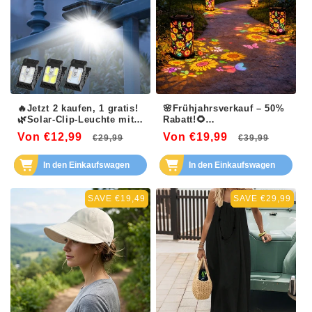
🔥Jetzt 2 kaufen, 1 gratis!
🌸Frühjahrsverkauf – 50%
🌿Solar-Clip-Leuchte mit
Rabatt!🌻
Bewegungssensor Perfekt
✨Durchbrochenes
Von €12,99
Normaler
Verkaufspreis
Von €19,99
Normaler
Verka
€29,99
€39,99
für Garten, Balkon &
Sonnenblumen-Design,
Terrasse! 🏡✨
Preis
Wetterfest & Magische
Preis
Lichtmuster für den
In den Einkaufswagen
In den Einkaufswagen
Garten
SAVE €19,49
SAVE €29,99