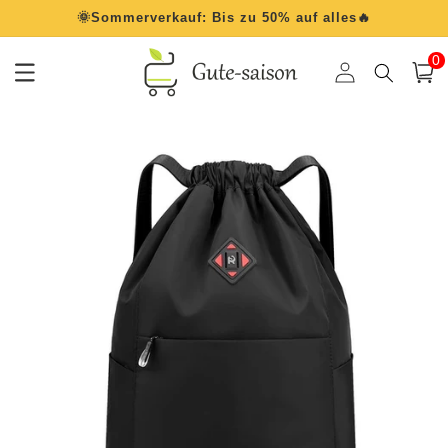
Direkt
🌞Sommerverkauf: Bis zu 50% auf alles🔥
zum
Inhalt
0
0
Artik
Einloggen
Warenko
oduktinformationen
ringen