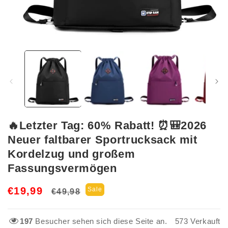
Medien
1
in
Modal
öffnen
🔥Letzter Tag: 60% Rabatt! ⏰🎒2026
Neuer faltbarer Sportrucksack mit
Kordelzug und großem
Fassungsvermögen
Normaler
Verkaufspreis
€19,99
Sale
€49,98
Preis
197
Besucher sehen sich diese Seite an.
573
Verkauft