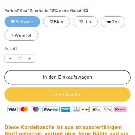
Farbe💕Kauf 2, erhalte 10% extra Rabatt!💥
🖤Schwarz
💙Blau
💜Lila
❤️Rot
✨Weinrot
Anzahl
Verringere
Erhöhe
die
die
Menge
Menge
In den Einkaufswagen
für
für
🔥
🔥
Letzter
Letzter
Jetzt Kaufen
Tag:
Tag:
60%
60%
Rabatt!
Rabatt!
⏰
⏰
🎒
🎒
Diese Kordeltasche ist aus strapazierfähigem
2026
2026
Stoff gefertigt, verfügt über feine Nähte und ein