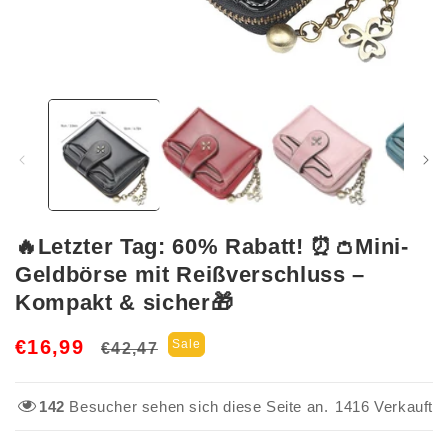
Medien
1
in
Modal
öffnen
🔥Letzter Tag: 60% Rabatt! ⏰👛Mini-
Geldbörse mit Reißverschluss –
Kompakt & sicher🎁
Normaler
Verkaufspreis
€16,99
Sale
€42,47
Preis
142
Besucher sehen sich diese Seite an.
1416
Verkauft