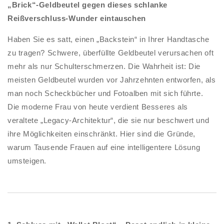
„Brick“-Geldbeutel gegen dieses schlanke
Reißverschluss
Reißverschluss
Reißverschluss-Wunder eintauschen
–
–
Kompakt
Kompakt
Haben Sie es satt, einen „Backstein“ in Ihrer Handtasche
&amp;
&amp;
sicher
sicher
zu tragen? Schwere, überfüllte Geldbeutel verursachen oft
🎁
🎁
mehr als nur Schulterschmerzen. Die Wahrheit ist: Die
meisten Geldbeutel wurden vor Jahrzehnten entworfen, als
man noch Scheckbücher und Fotoalben mit sich führte.
Die moderne Frau von heute verdient Besseres als
veraltete „Legacy-Architektur“, die sie nur beschwert und
ihre Möglichkeiten einschränkt. Hier sind die Gründe,
warum Tausende Frauen auf eine intelligentere Lösung
umsteigen.