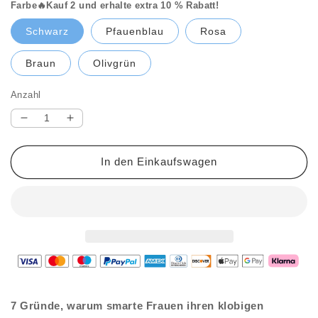
Farbe🔥Kauf 2 und erhalte extra 10 % Rabatt!
Schwarz
Pfauenblau
Rosa
Braun
Olivgrün
Anzahl
Verringere
Erhöhe
die
die
Menge
Menge
In den Einkaufswagen
für
für
🔥
🔥
Letzter
Letzter
Tag:
Tag:
60%
60%
Rabatt!
Rabatt!
⏰
⏰
👛
👛
Mini-
Mini-
Geldbörse
Geldbörse
7 Gründe, warum smarte Frauen ihren klobigen
mit
mit