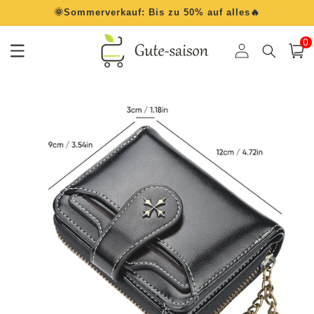
Direkt
🌞Sommerverkauf: Bis zu 50% auf alles🔥
zum
Inhalt
0
0
Artik
Einloggen
Warenko
oduktinformationen
ringen