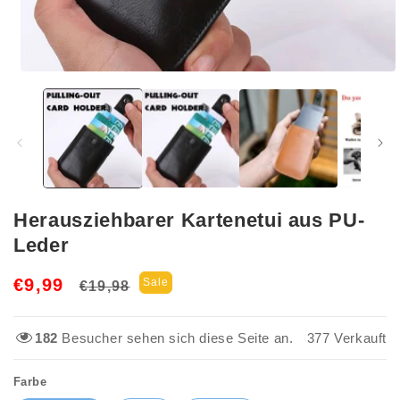
Medien
1
in
Modal
öffnen
Herausziehbarer Kartenetui aus PU-
Leder
Normaler
Verkaufspreis
€9,99
Sale
€19,98
Preis
182
Besucher sehen sich diese Seite an.
377
Verkauft
Farbe