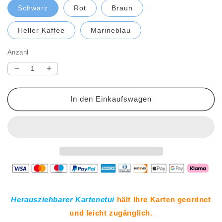
Schwarz
Rot
Braun
Heller Kaffee
Marineblau
Anzahl
Verringere
Erhöhe
die
die
Menge
Menge
In den Einkaufswagen
für
für
Herausziehbarer
Herausziehbarer
Kartenetui
Kartenetui
aus
aus
PU-
PU-
Leder
Leder
Herausziehbarer Kartenetui
hält Ihre Karten geordnet
und leicht zugänglich.