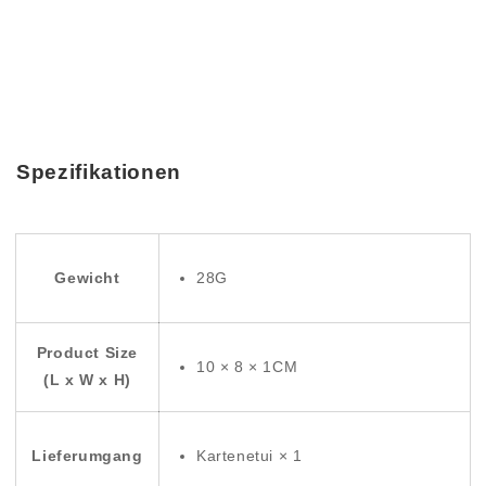
Spezifikationen
Gewicht
28G
Product Size
10 × 8 × 1CM
(L x W x H)
Lieferumgang
Kartenetui × 1