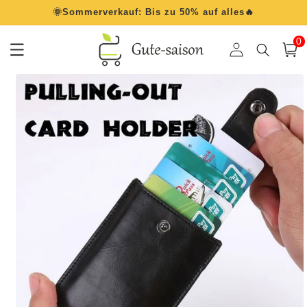
Direkt
🌞Sommerverkauf: Bis zu 50% auf alles🔥
zum
Inhalt
0
0
Artik
Einloggen
Warenko
oduktinformationen
ringen